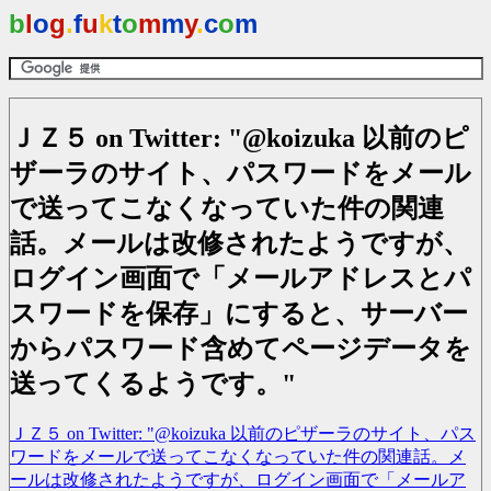
b
l
o
g
.
f
u
k
t
o
m
m
y
.
c
o
m
ＪＺ５ on Twitter: "@koizuka 以前のピ
ザーラのサイト、パスワードをメール
で送ってこなくなっていた件の関連
話。メールは改修されたようですが、
ログイン画面で「メールアドレスとパ
スワードを保存」にすると、サーバー
からパスワード含めてページデータを
送ってくるようです。"
ＪＺ５ on Twitter: "@koizuka 以前のピザーラのサイト、パス
ワードをメールで送ってこなくなっていた件の関連話。メ
ールは改修されたようですが、ログイン画面で「メールア