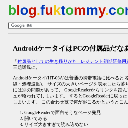
b
l
o
g
.
f
u
k
t
o
m
m
y
.
c
o
AndroidケータイはPCの付属品だな
「
付属品としての生き残りかた - レジデント初期研修用
三題噺風に。
Androidケータイ(HT-03A)は普通の携帯電話に比
線・処理速度)、 サイズの大きいページを表示したら落ちる
には別の問題があって、 GoogleReaderからリン
ュが喰われてしまいます。 するとGoogleReaderに
しまいます。 この合わせ技で何が起こるかというとこ
GoogleReaderで面白そうなページ発見
開いてみる
サイズ大きすぎて読み込めない