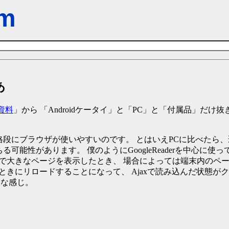
m
あ
資料
」から 「Androidケータイ」と「PC」と「付属品」だけ
べると 格段にブラウザが使いやすいのです。 とはいえPCに比べたら、
可能性があります。 僕のようにGoogleReaderを中心に使
クを踏んで大きなページを表示したとき、 場合によっては端末内のペ
戻ったときにリロードすることになって、 Ajaxで読み込んだ状態が
んな感じ。