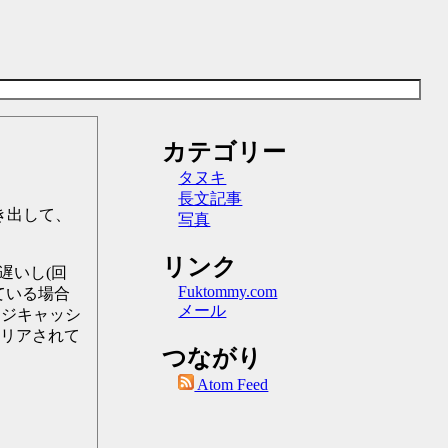
カテゴリー
タヌキ
長文記事
抜き出して、
写真
リンク
遅いし(回
Fuktommy.com
っている場合
メール
ージキャッシ
クリアされて
つながり
Atom Feed