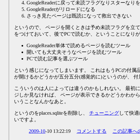
GoogleReaderに戻って未読フラグなりスターな
GoogleReaderがリロードになる
さっき見たページは既読になって救出できない
というので、 ページを開くときは予め未読フラグを立て
をつけておいて、後でPCで読むか、ということになりがちで
GoogleReader単体で読めるページを読むツール
開いても大丈夫そうなページを読むツール
PCで読む記事を選ぶツール
という感じになってしまいます。 これはもうPCの付属
が開けるかどうかが五分五分(感覚的に)というのが、 
こういうのは人によっては違うのかもしれない。 最初
ジしか見なければ、 ページが表示できるかどうかわから
いうことなんかなあと。
というのをplaces.sqliteを削除し、
チューニング
して快適
いですよ。
2009-10
-10 13:22:19
コメントする
この記事へ