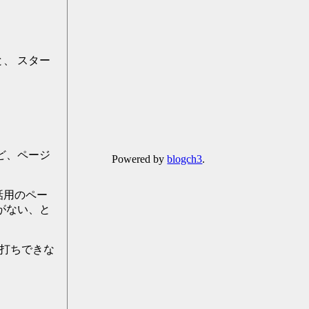
、 スター
ど、ページ
Powered by
blogch3
.
話用のペー
がない、と
刀打ちできな