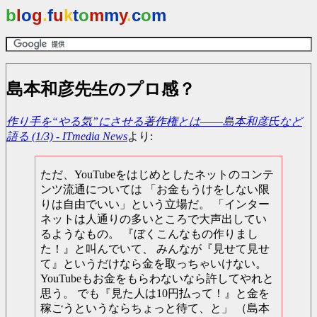
b
l
o
g
.
f
u
k
t
o
m
m
y
.
c
o
m
島本和彦先生のプロ感？
作り手を“やる気”にさせる著作権とは――島本和彦氏など
語る (1/3) - ITmedia News
より:
ただ、YouTubeをはじめとしたネットのコンテ
ンツ流通については 「お金もうけをしない限
りは自由でいい」という立場だ。 「インター
ネットは人通りの多いところで大声出してい
るようなもの。 『ぼくこんなもの作りまし
た！』と叫んでいて、 みんなが『見せて見せ
て』というだけなら金を取っちゃいけない。
YouTubeもお金をもらわないなら許してやれと
思う。 でも『見た人は10円払って！』と金を
稼ごうというならちょっと待て、と」 （島本