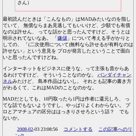
さん）
最初読んだときは「こんなもの」はMADみたいなのを指し
ていて、 無償ならまあ見逃してもいいけど、少額でも有償
なのは許せん、 ってな話かと思ったんですけど、そうとは
明示されてないなあ。 「
嫌儲
」について考える手がかりと
しての、 「(二次使用について)無料なら許せるが有料なのは
許せない」という意見を プロが発言したということで面白
いと思ったんですけどね。
インターネットをビジネスに使うな、って主張も昔からあ
るわけですけど、 そういうことなのかな。
バンダイチャン
ネル
みたけど、 島本作品はないし。 それとも記事の書き方
がわるくて、これはMADのことなのかな。
MADだとしても、10円取ったら1円は作者に還元しろ、 っ
てな話でもないようですし、やっぱりよくわからない。 プ
ロとアマチュアの区分ははっきりさせろという話？ でも
ないか。
2008-02
-03 23:08:56
コメントする
この記事へのリ
ンク