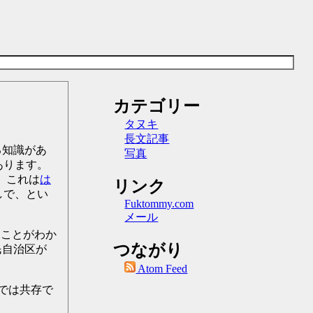
カテゴリー
タヌキ
長文記事
る知識があ
写真
あります。
 これは
は
リンク
しで、とい
Fuktommy.com
メール
うことがわか
つながり
民自治区が
Atom Feed
画では共存で