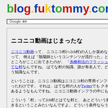
b
l
o
g
.
f
u
k
t
o
m
m
y
.
c
o
ニコニコ動画はじまったな
ニコニコ動画
って、 ニコニコ村(≒2ch村)の人しか
って、 例えば「陰陽師というコンテンツが流行った」
ところがここに出てきたのが、 「
糸柳和法のフラッシュ - e
てな村
なんですね。 はてな村の知識、誰が有名人で、
う知識なんです。
ということは、ニコニコ動画はニコニコ村の専用インフ
ったわけです。 それは、はてな村の人が
Twitter
でも ク
あるようなもんですね。 ニコニコ動画インフラの中に
こういう「村」って2ch村とはてな村と、 あとどうい
きるということみたいなんですよ。 どういう条件なら