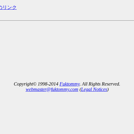
のリンク
Copyright© 1998-2014
Fuktommy
. All Rights Reserved.
webmaster@fuktommy.com
(
Legal Notices
)